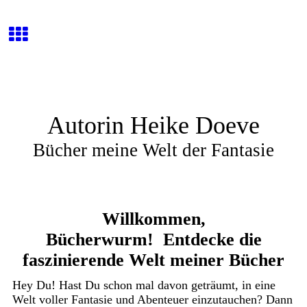
Autorin Heike Doeve
Bücher meine Welt der Fantasie
Willkommen,
Bücherwurm! Entdecke die
faszinierende Welt meiner Bücher
Hey Du! Hast Du schon mal davon geträumt, in eine
Welt voller Fantasie und Abenteuer einzutauchen? Dann